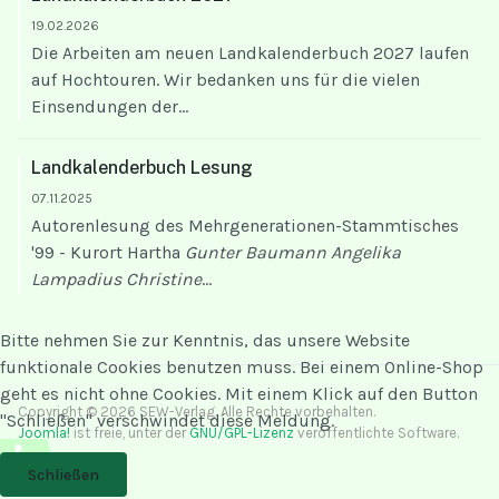
19.02.2026
Die Arbeiten am neuen Landkalenderbuch 2027 laufen
auf Hochtouren. Wir bedanken uns für die vielen
Einsendungen der...
Landkalenderbuch Lesung
07.11.2025
Autorenlesung des Mehrgenerationen-Stammtisches
'99 - Kurort Hartha
Gunter Baumann
Angelika
Lampadius
Christine
...
Bitte nehmen Sie zur Kenntnis, das unsere Website
funktionale Cookies benutzen muss. Bei einem Online-Shop
geht es nicht ohne Cookies. Mit einem Klick auf den Button
Copyright © 2026 SEW-Verlag. Alle Rechte vorbehalten.
"Schließen" verschwindet diese Meldung.
Joomla!
ist freie, unter der
GNU/GPL-Lizenz
veröffentlichte Software.
♿
Schließen